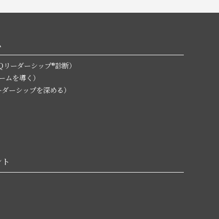
ム
無料EQリーダーシップ®診断）
チームを導く）
L（リーダーシップを深める）
ント