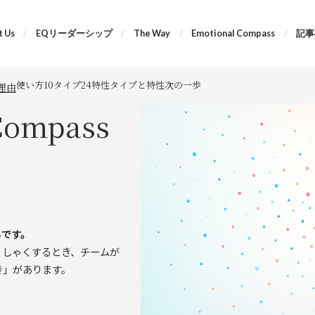
 Us
EQリーダーシップ
The Way
Emotional Compass
記事
使い方
10タイプ
24特性
タイプと特性
次の一歩
理由
Compass
らです。
くしゃくするとき、チームが
き」があります。