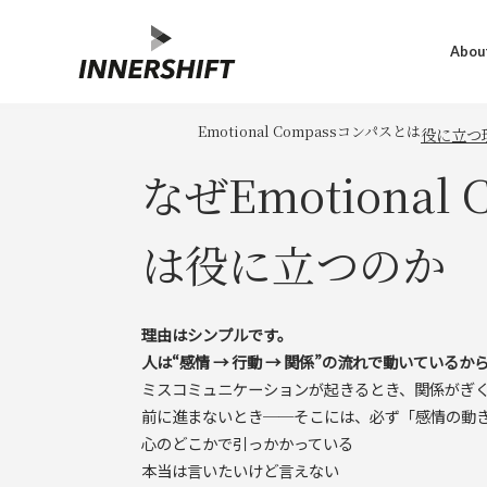
About
Emotional Compass
コンパスとは
役に立つ
なぜEmotional 
は役に立つのか
理由はシンプルです。
人は“感情 → 行動 → 関係”の流れで動いているか
ミスコミュニケーションが起きるとき、関係がぎ
前に進まないとき──そこには、必ず「感情の動
心のどこかで引っかかっている
本当は言いたいけど言えない