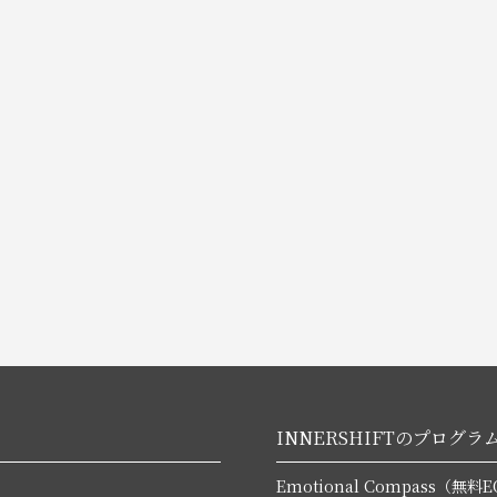
INNERSHIFTのプログラ
Emotional Compass（