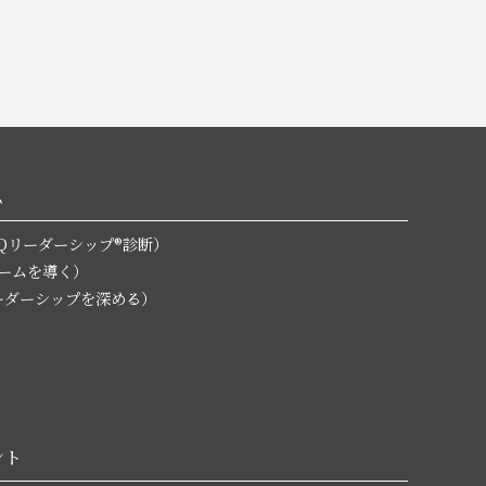
ム
無料EQリーダーシップ®診断）
チームを導く）
L（リーダーシップを深める）
ント