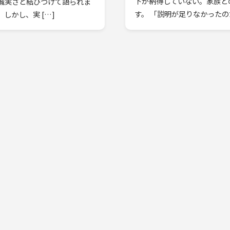
下が納得していない。家族と
誠実さと結びつけて語られま
す。 「説明が足りなかったの
しかし、実 […]