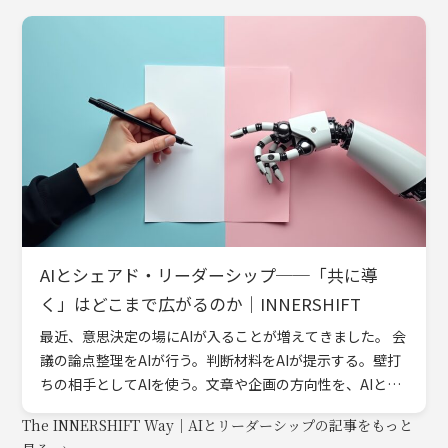
AIとシェアド・リーダーシップ──「共に導
く」はどこまで広がるのか｜INNERSHIFT
最近、意思決定の場にAIが入ることが増えてきました。 会
議の論点整理をAIが行う。判断材料をAIが提示する。壁打
ちの相手としてAIを使う。文章や企画の方向性を、AIと対
話しながら組み立てる。 そうした場面は、すでに珍しい
The INNERSHIFT Way｜AIとリーダーシップの記事をもっと
[…]