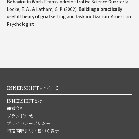
Behavior in Work Teams
. Administrative Science Quarterly.
Locke, E. A., & Latham, G. P. (2002).
Building a practically
useful theory of goal setting and task motivation
. American
Psychologist.
INNERSHIFTについて
INNERSHIFTとは
運営会社
ブランド理念
プライバシーポリシー
特定商取引法に基づく表示