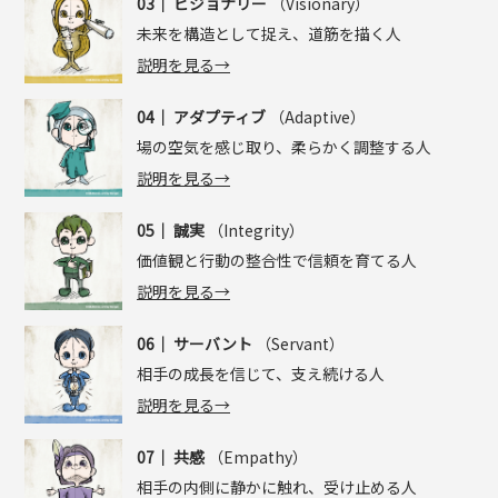
03｜
ビジョナリー
（Visionary）
未来を構造として捉え、道筋を描く人
説明を見る→
04｜
アダプティブ
（Adaptive）
場の空気を感じ取り、柔らかく調整する人
説明を見る→
05｜
誠実
（Integrity）
価値観と行動の整合性で信頼を育てる人
説明を見る→
06｜
サーバント
（Servant）
相手の成長を信じて、支え続ける人
説明を見る→
07｜
共感
（Empathy）
相手の内側に静かに触れ、受け止める人