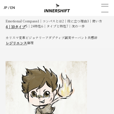
JP
/
EN
Emotional Compass
1
｜
コンパスとは
2
｜
役に立つ理由
3
｜
使い方
5
｜
24特性
6
｜
タイプと特性
7
｜
次の一歩
4
｜
10タイプ
カリスマ
変革
ビジョナリー
アダプティブ
誠実
サーバント
共感
絆
倫理
レジリエンス