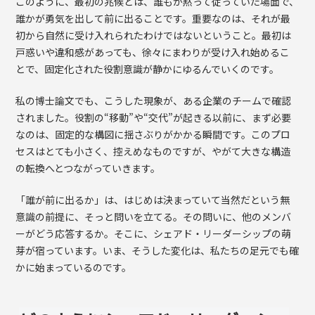
このように、最初の兆候とは、誰もが黙って従っていた場面で、
誰かが勇気を出して前に出ることです。重要なのは、それが最
初から自然に受け入れられたわけではないということ。最初は
戸惑いや違和感があっても、徐々にまわりが受け入れ始めるこ
とで、固定化された役割意識が静かにゆるんでいくのです。
私の博士論文でも、こうした現象が、ある企業のチームで確認
されました。役割の“移動”や“交代”が起きる以前に、まず必要
なのは、固定的な構図に揺さぶりがかかる瞬間です。このプロ
セスはとても小さく、控えめなものですが、やがて大きな構造
の転換へとつながっていきます。
「誰が前に出るか」は、はじめは決まっていて当然だという無
意識の前提に、そっと問いを立てる。その問いに、他のメンバ
ーがどう応答するか。そこに、シェアド・リーダーシップの萌
芽が宿っています。いま、そうした変化は、私たちの足元でも確
かに始まっているのです。