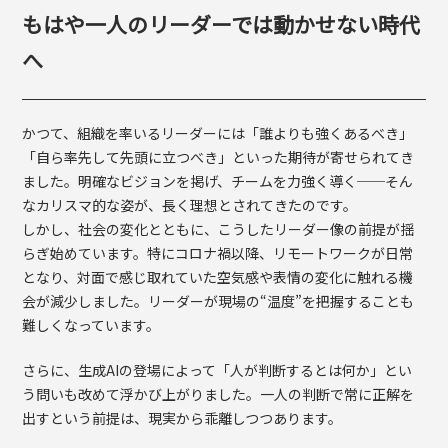
もはや一人のリーダーでは動かせない時代
へ
かつて、組織を率いるリーダーには「誰よりも強くあるべき」
「自ら率先して先頭に立つべき」といった期待が寄せられてき
ました。明確なビジョンを掲げ、チームを力強く導く──そん
なカリスマ的な姿が、長く理想とされてきたのです。
しかし、社会の変化とともに、こうしたリーダー像の前提が揺
らぎ始めています。特にコロナ禍以降、リモートワークが日常
となり、対面で感じ取れていた空気感や表情の変化に触れる機
会が減少しました。リーダーが現場の“温度”を把握することも
難しくなっています。
さらに、生成
AI
の登場によって「人が判断するとは何か」とい
う問いも改めて浮かび上がりました。一人の判断で常に正解を
出すという前提は、現実から乖離しつつあります。