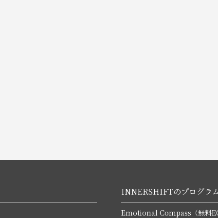
INNERSHIFTのプログラ
Emotional Compass（