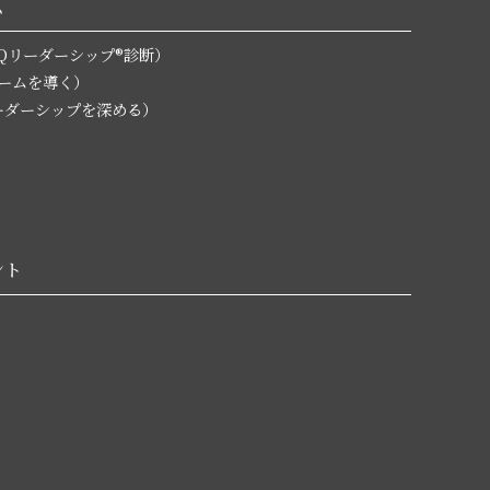
ム
無料EQリーダーシップ®診断）
チームを導く）
L（リーダーシップを深める）
ント