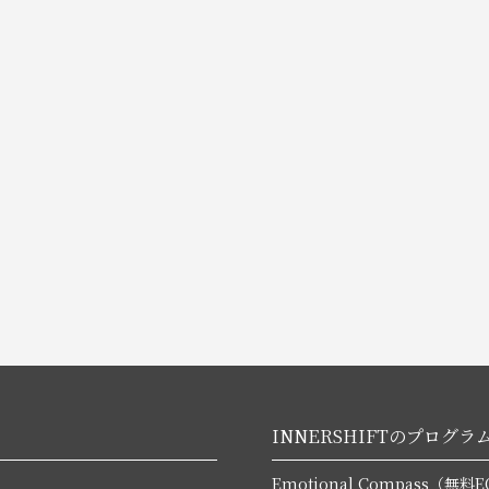
INNERSHIFTのプログラ
Emotional Compass（