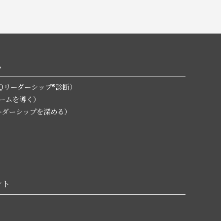
ム
無料EQリーダーシップ®診断）
チームを導く）
L（リーダーシップを深める）
ント