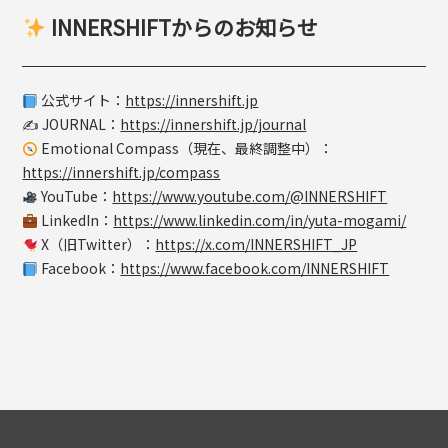
INNERSHIFTからのお知らせ
公式サイト：
https://innershift.jp
✍️ JOURNAL：
https://innershift.jp/journal
Emotional Compass（現在、最終調整中）：
https://innershift.jp/compass
YouTube：
https://www.youtube.com/@INNERSHIFT
LinkedIn：
https://www.linkedin.com/in/yuta-mogami/
X（旧Twitter）：
https://x.com/INNERSHIFT_JP
Facebook：
https://www.facebook.com/INNERSHIFT