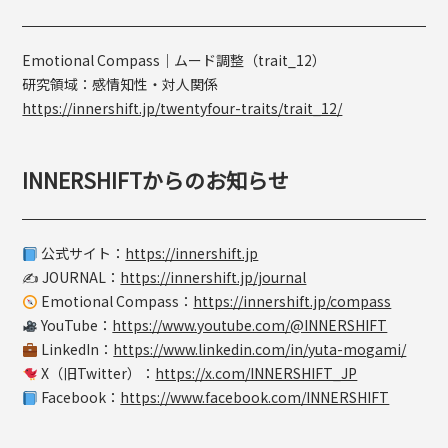
Emotional Compass｜ムード調整（trait_12）
研究領域：感情知性・対人関係
https://innershift.jp/twentyfour-traits/trait_12/
INNERSHIFTからのお知らせ
公式サイト：
https://innershift.jp
✍️ JOURNAL：
https://innershift.jp/journal
Emotional Compass：
https://innershift.jp/compass
YouTube：
https://www.youtube.com/@INNERSHIFT
LinkedIn：
https://www.linkedin.com/in/yuta-mogami/
X（旧Twitter）：
https://x.com/INNERSHIFT_JP
Facebook：
https://www.facebook.com/INNERSHIFT