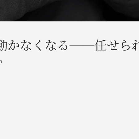
動かなくなる──任せら
T