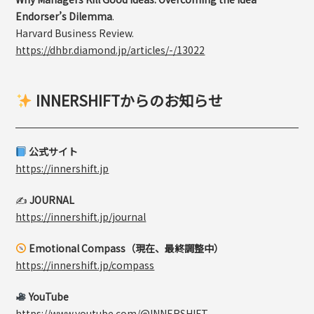
Endorser’s Dilemma
.
Harvard Business Review.
https://dhbr.diamond.jp/articles/-/13022
INNERSHIFTからのお知らせ
公式サイト
https://innershift.jp
✍️
JOURNAL
https://innershift.jp/journal
Emotional Compass（現在、最終調整中）
https://innershift.jp/compass
YouTube
https://www.youtube.com/@INNERSHIFT