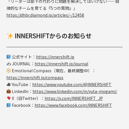
「リーダーは部下の代わりに問題を解決してはいけない──自
律的なチームを育てる『5つの質問』」
https://dhbr.diamond.jp/articles/-/12458
INNERSHIFTからのお知らせ
公式サイト：
https://innershift.jp
✍️ JOURNAL：
https://innershift.jp/journal
Emotional Compass（現在、最終調整中）：
https://innershift.jp/compass
YouTube：
https://www.youtube.com/@INNERSHIFT
LinkedIn：
https://www.linkedin.com/in/yuta-mogami/
X（旧Twitter）：
https://x.com/INNERSHIFT_JP
Facebook：
https://www.facebook.com/INNERSHIFT