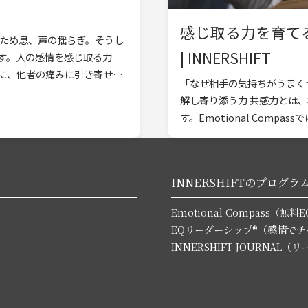
感じ取る力を育て
なため息、声の揺らぎ。そうし
| INNERSHIFT
す。人の感情を感じ取る力
に、他者の痛みに引き寄せら
「なぜ相手の気持ちがうまく
解し寄り添う力 共感力とは
す。Emotional Comp
[…]
INNERSHIFTのプログラ
Emotional Compass（
EQリーダーシップ®（感情で
INNERSHIFT JOURNA