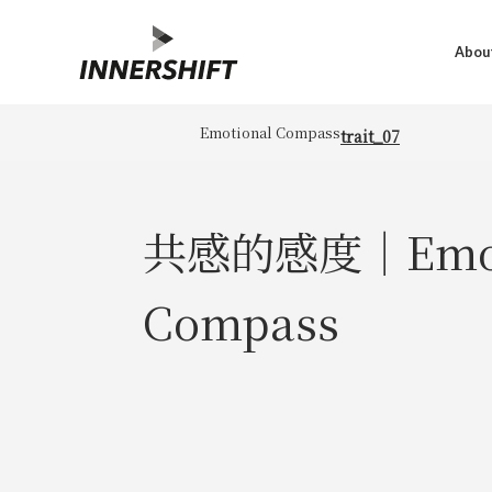
About
Emotional Compass
trait_07
共感的感度｜Emot
Compass