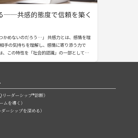
る──共感的態度で信頼を築く
つかめないのだろう…」 共感力とは、感情を理
、相手の気持ちを理解し、感情に寄り添う力で
assでは、この特性を「社会的認識」の一部として位
ム
無料EQリーダーシップ®診断）
チームを導く）
L（リーダーシップを深める）