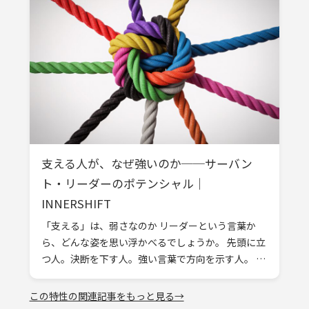
支える人が、なぜ強いのか──サーバン
ト・リーダーのポテンシャル｜
INNERSHIFT
「支える」は、弱さなのか リーダーという言葉か
ら、どんな姿を思い浮かべるでしょうか。 先頭に立
つ人。決断を下す人。強い言葉で方向を示す人。 一
方で、「支える人」という表現には、どこか控えめ
な響きがあります。前に出ない。目 […]
この特性の関連記事をもっと見る→