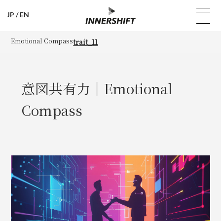
JP
/
EN
Emotional Compass
trait_11
意図共有力｜Emotional
Compass