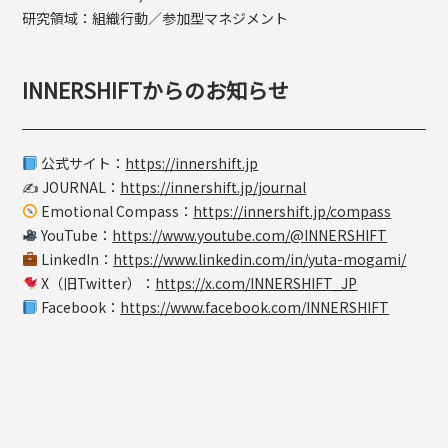
研究領域：組織行動／参加型マネジメント
INNERSHIFTからのお知らせ
公式サイト：
https://innershift.jp
✍️ JOURNAL：
https://innershift.jp/journal
Emotional Compass：
https://innershift.jp/compass
YouTube：
https://www.youtube.com/@INNERSHIFT
LinkedIn：
https://www.linkedin.com/in/yuta-mogami/
X（旧Twitter）：
https://x.com/INNERSHIFT_JP
Facebook：
https://www.facebook.com/INNERSHIFT