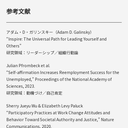
参考文献
アダム・D・ガリンスキー（Adam D. Galinsky）
“Inspire: The Universal Path for Leading Yourself and
Others”
研究領域：リーダーシップ／組織行動論
Julian Pfrombeck et al.
“Self-affirmation Increases Reemployment Success for the
Unemployed,” Proceedings of the National Academy of
Sciences, 2023.
研究領域：動機づけ／自己肯定
Sherry Jueyu Wu & Elizabeth Levy Paluck
“Participatory Practices at Work Change Attitudes and
Behavior Toward Societal Authority and Justice,” Nature
Communications, 2020.