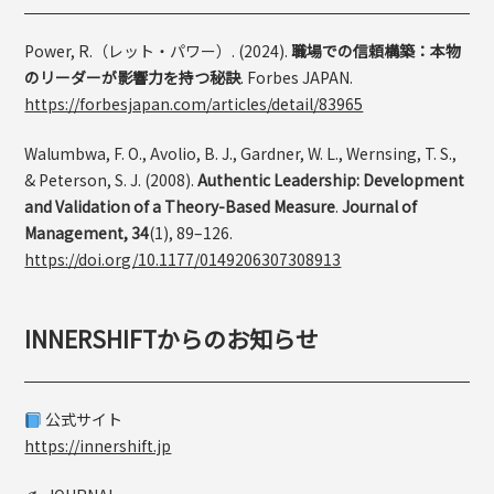
Power, R.（レット・パワー）. (2024).
職場での信頼構築：本物
のリーダーが影響力を持つ秘訣
. Forbes JAPAN.
https://forbesjapan.com/articles/detail/83965
Walumbwa, F. O., Avolio, B. J., Gardner, W. L., Wernsing, T. S.,
& Peterson, S. J. (2008).
Authentic Leadership: Development
and Validation of a Theory-Based Measure
.
Journal of
Management, 34
(1), 89–126.
https://doi.org/10.1177/0149206307308913
INNERSHIFTからのお知らせ
公式サイト
https://innershift.jp