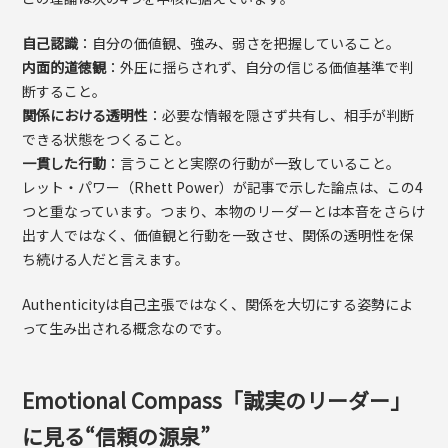
自己認識
：自分の価値観、強み、弱さを把握していること。
内面的道徳観
：外圧に揺らされず、自分の信じる価値基準で判
断すること。
関係における透明性
：必要な情報を隠さず共有し、相手が判断
できる状態をつくること。
一貫した行動
：言うことと実際の行動が一致していること。
レット・パワー（Rhett Power）が記事で示した論点は、この4
つと重なっています。つまり、本物のリーダーとは本音をさらけ
出す人ではなく、価値観と行動を一致させ、関係の透明性を保
ち続ける人だと言えます。
Authenticityは自己主張ではなく、関係を大切にする姿勢によ
って生み出される概念なのです。
Emotional Compass「誠実のリーダー」
に見る“信頼の源泉”