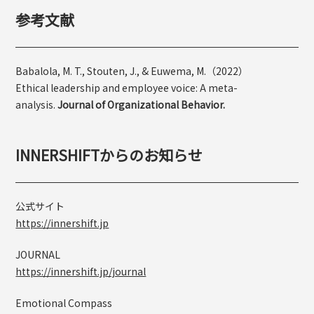
参考文献
Babalola, M. T., Stouten, J., & Euwema, M.（2022）
Ethical leadership and employee voice: A meta-
analysis.
Journal of Organizational Behavior.
INNERSHIFTからのお知らせ
公式サイト
https://innershift.jp
JOURNAL
https://innershift.jp/journal
Emotional Compass