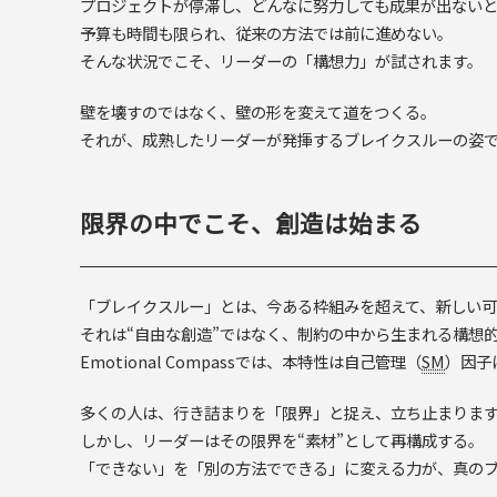
プロジェクトが停滞し、どんなに努力しても成果が出ない
予算も時間も限られ、従来の方法では前に進めない。
そんな状況でこそ、リーダーの「構想力」が試されます。
壁を壊すのではなく、壁の形を変えて道をつくる。
それが、成熟したリーダーが発揮するブレイクスルーの姿
限界の中でこそ、創造は始まる
「ブレイクスルー」とは、今ある枠組みを超えて、新しい
それは“自由な創造”ではなく、制約の中から生まれる構想
Emotional Compassでは、本特性は自己管理（
SM
）因子
多くの人は、行き詰まりを「限界」と捉え、立ち止まりま
しかし、リーダーはその限界を“素材”として再構成する。
「できない」を「別の方法でできる」に変える力が、真の