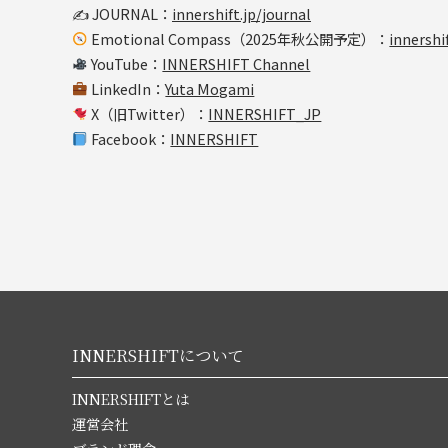
✍️ JOURNAL：
innershift.jp/journal
Emotional Compass（2025年秋公開予定）：
innershi
YouTube：
INNERSHIFT Channel
LinkedIn：
Yuta Mogami
X（旧Twitter）：
INNERSHIFT_JP
Facebook：
INNERSHIFT
INNERSHIFTについて
INNERSHIFTとは
運営会社