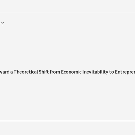
か？
。
ward a Theoretical Shift from Economic Inevitability to Entrepre