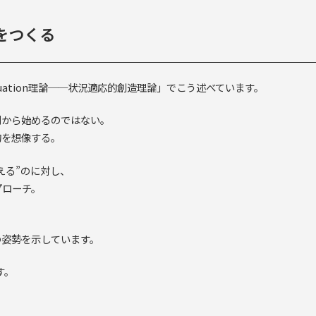
来をつくる
ffectuation理論──状況適応的創造理論」でこう述べています。
測から始めるのではない。
的を想像する。
考える”のに対し、
アプローチ。
、
の姿勢を示しています。
す。