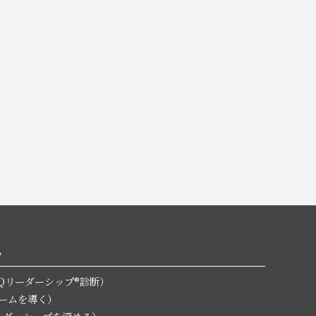
ム
無料EQリーダーシップ®診断）
チームを導く）