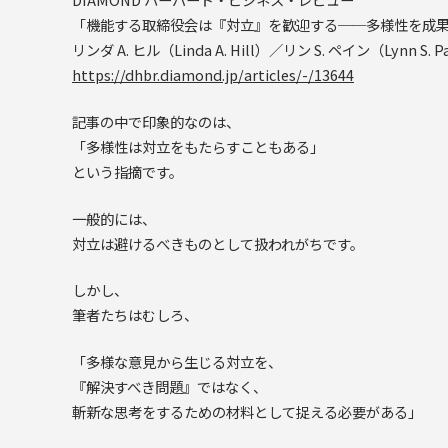
「機能する取締役会は『対立』を歓迎する──多様性を成
リンダ A. ヒル（Linda A. Hill）／リン S. ペイン（Lynn S
https://dhbr.diamond.jp/articles/-/13644
記事の中で印象的なのは、
「多様性は対立をもたらすこともある」
という指摘です。
一般的には、
対立は避けるべきものとして扱われがちです。
しかし、
筆者たちはむしろ、
「多様な意見から生じる対立を、
『解決すべき問題』ではなく、
斬新な思考をするための材料として捉える必要がある」