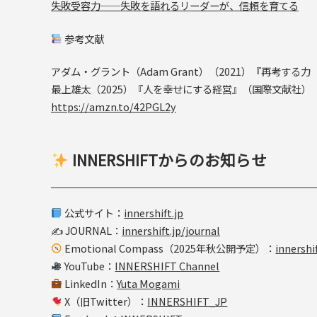
失敗受容力──失敗を語れるリーダーが、信頼を育てる
参考文献
アダム・グラント（Adam Grant）（2021）『再考する力（
最上雄太（2025）『人を幸せにする経営』（国際文献社）
https://amzn.to/42PGL2y
INNERSHIFTからのお知らせ
公式サイト：
innershift.jp
✍️ JOURNAL：
innershift.jp/journal
Emotional Compass（2025年秋公開予定）：
innershi
YouTube：
INNERSHIFT Channel
LinkedIn：
Yuta Mogami
X（旧Twitter）：
INNERSHIFT_JP