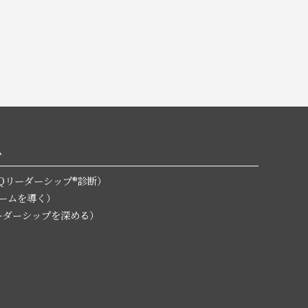
ム
無料EQリーダーシップ®診断）
チームを導く）
L（リーダーシップを深める）