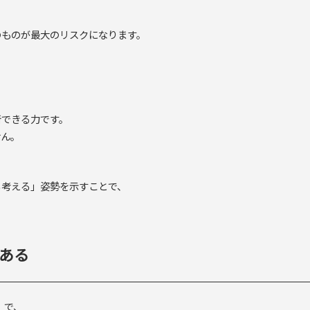
のものが最大のリスクになります。
、
。
断できる力です。
せん。
。
ら考える」姿勢を示すことで、
。
ある
）で、