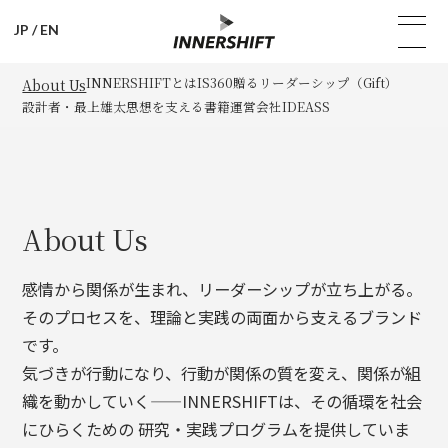
JP
/
EN
INNERSHIFTとは
IS360
贈るリーダーシップ（Gift）
About Us
設計者・最上雄太
思想を支える書籍
運営会社IDEASS
About Us
感情から関係が生まれ、リーダーシップが立ち上がる。
そのプロセスを、理論と実践の両面から支えるブランド
です。
気づきが行動になり、行動が関係の質を変え、関係が組
織を動かしていく——INNERSHIFTは、その循環を社会
にひらくための 研究・実践プログラムを提供していま