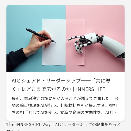
AIとシェアド・リーダーシップ──「共に導
く」はどこまで広がるのか｜INNERSHIFT
最近、意思決定の場にAIが入ることが増えてきました。 会
議の論点整理をAIが行う。判断材料をAIが提示する。壁打
ちの相手としてAIを使う。文章や企画の方向性を、AIと対
話しながら組み立てる。 そうした場面は、すでに珍しい
The INNERSHIFT Way｜AIとリーダーシップの記事をもっと
[…]