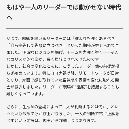
もはや一人のリーダーでは動かせない時代
へ
かつて、組織を率いるリーダーには「誰よりも強くあるべき」
「自ら率先して先頭に立つべき」といった期待が寄せられてき
ました。明確なビジョンを掲げ、チームを力強く導く──そん
なカリスマ的な姿が、長く理想とされてきたのです。
しかし、社会の変化とともに、こうしたリーダー像の前提が揺
らぎ始めています。特にコロナ禍以降、リモートワークが日常
となり、対面で感じ取れていた空気感や表情の変化に触れる機
会が減少しました。リーダーが現場の“温度”を把握することも
難しくなっています。
さらに、生成
AI
の登場によって「人が判断するとは何か」とい
う問いも改めて浮かび上がりました。一人の判断で常に正解を
出すという前提は、現実から乖離しつつあります。