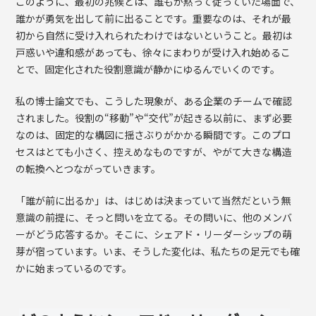
このように、最初の兆候とは、誰もが黙って従っていた場面で、
誰かが勇気を出して前に出ることです。重要なのは、それが最
初から自然に受け入れられたわけではないということ。最初は
戸惑いや違和感があっても、徐々にまわりが受け入れ始めるこ
とで、固定化された役割意識が静かにゆるんでいくのです。
私の博士論文でも、こうした現象が、ある企業のチームで確認
されました。役割の“移動”や“交代”が起きる以前に、まず必要
なのは、固定的な構図に揺さぶりがかかる瞬間です。このプロ
セスはとても小さく、控えめなものですが、やがて大きな構造
の転換へとつながっていきます。
「誰が前に出るか」は、はじめは決まっていて当然だという無
意識の前提に、そっと問いを立てる。その問いに、他のメンバ
ーがどう応答するか。そこに、シェアド・リーダーシップの萌
芽が宿っています。いま、そうした変化は、私たちの足元でも確
かに始まっているのです。