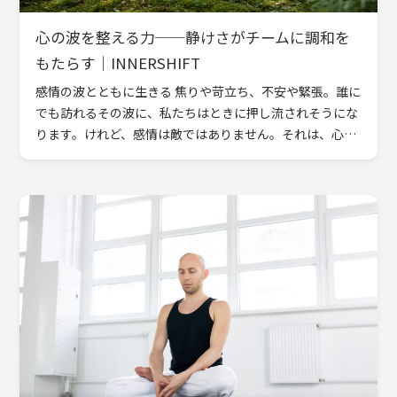
心の波を整える力──静けさがチームに調和を
もたらす｜INNERSHIFT
感情の波とともに生きる 焦りや苛立ち、不安や緊張。誰に
でも訪れるその波に、私たちはときに押し流されそうにな
ります。けれど、感情は敵ではありません。それは、心が
「何かを大切にしている」証。情動調整力とは、その波を
抑えつける […]