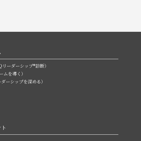
ム
無料EQリーダーシップ®診断）
チームを導く）
L（リーダーシップを深める）
ント