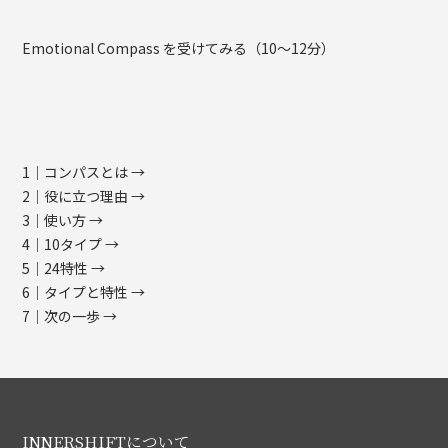
Emotional Compass を受けてみる（10〜12分）
1｜コンパスとは →
2｜役に立つ理由 →
3｜使い方 →
4｜10タイプ →
5｜24特性 →
6｜タイプと特性 →
7｜次の一歩 →
INNERSHIFTについて