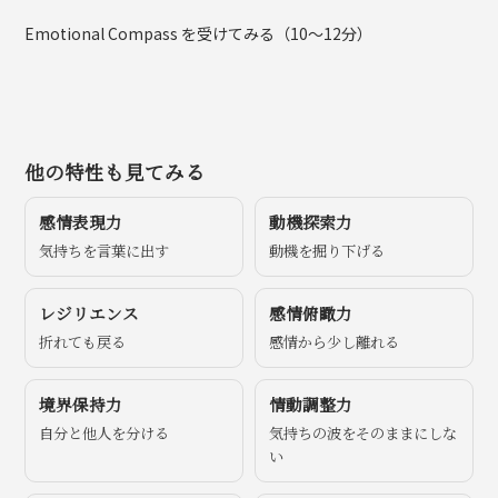
Emotional Compass を受けてみる（10〜12分）
他の特性も見てみる
感情表現力
動機探索力
気持ちを言葉に出す
動機を掘り下げる
レジリエンス
感情俯瞰力
折れても戻る
感情から少し離れる
境界保持力
情動調整力
自分と他人を分ける
気持ちの波をそのままにしな
い