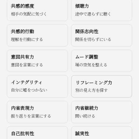
共感的感度
傾聴力
相手の気配に気づく
途中で遮らずに聴く
共感的行動
関係志向性
理解を行動にする
関係を切らずにいる
意図共有力
ムード調整
意図を言葉にする
場の空気を整える
インテグリティ
リフレーミング力
自分に嘘をつかない
別の見え方を探す
内省表現力
内省継続力
振り返りを言葉にする
問い続ける
自己批判性
誠実性